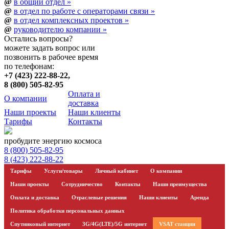
@
в общий отдел »
@
в отдел по работе с операторами связи »
@
в отдел комплексных проектов »
@
руководителю компании »
Остались вопросы?
можете
задать вопрос
или
позвонить в рабочее время
по телефонам:
+7 (423) 222-88-22,
8 (800) 505-82-95
Оплата и
О компании
доставка
Наши проекты
Наши клиенты
Тарифы
Контакты
пробудите энергию
космоса
8 (800) 505-82-95
8 (423) 222-88-22
Тарифы
Услуги/товары
Личный кабинет
О компании
Наши проекты
Сотрудничество
Контакты
Наши преимущества
Оплата и доставка
Отраслевые решения
Наши клиенты
Аренда
Политика обработки персональных данных
Спутниковый интернет
3G/4G(LTE)/5G интернет
VSAT станции