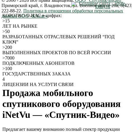
© 2006 - 2026 Все права защищены.
ООО "Спутник-Видео"
Создание сайта - 3dsite-
Приморский край
,
г. Владивосток
,
ул. Военное шоссе 20а
,
8(423
today.ru
222-88-22
.
Политика в отношении обработки персональных
КОРОТКО О НАС
в цифрах:
данных ООО «КАсат»
.
>15
ЛЕТ НА РЫНКЕ
>50
РАЗРАБОТАННЫХ ОТРАСЛЕВЫХ РЕШЕНИЙ “ПОД
КЛЮЧ”
>200
ВЫПОЛНЕННЫХ ПРОЕКТОВ ПО ВСЕЙ РОССИИ
>7000
ПОДКЛЮЧЕННЫХ АБОНЕНТОВ
>100
ГОСУДАРСТВЕННЫХ ЗАКАЗА
4
ЛИЦЕНЗИИ НА УСЛУГИ СВЯЗИ
Продажа мобильного
спутникового оборудования
iNetVu — «Спутник-Видео»
Предлагает вашему вниманию полный спектр продукции