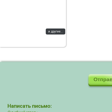
и другие...
Отправ
Написать письмо: