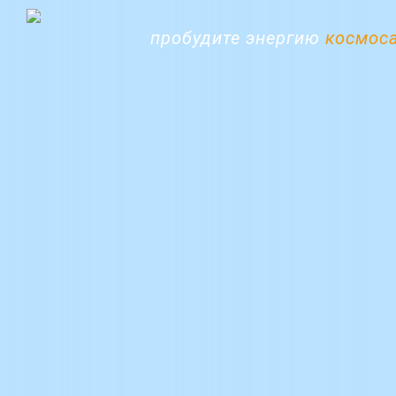
пробудите энергию
космос
Тарифы
Услуги/товары
Личный кабинет
Отраслевые решения
Наши клиенты
Аренд