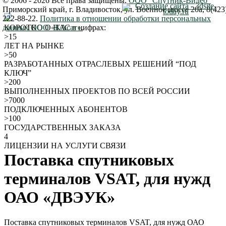
© 2006 - 2026 Все права защищены.
ООО "Спутник-Видео"
Создание сайта - 3dsite-
Приморский край
,
г. Владивосток
,
ул. Военное шоссе 20а
,
8(423
today.ru
222-88-22
.
Политика в отношении обработки персональных
данных ООО «КАсат»
КОРОТКО О НАС
в цифрах:
.
>15
ЛЕТ НА РЫНКЕ
>50
РАЗРАБОТАННЫХ ОТРАСЛЕВЫХ РЕШЕНИЙ “ПОД
КЛЮЧ”
>200
ВЫПОЛНЕННЫХ ПРОЕКТОВ ПО ВСЕЙ РОССИИ
>7000
ПОДКЛЮЧЕННЫХ АБОНЕНТОВ
>100
ГОСУДАРСТВЕННЫХ ЗАКАЗА
4
ЛИЦЕНЗИИ НА УСЛУГИ СВЯЗИ
Поставка спутниковых
терминалов VSAT, для нужд
ОАО «ДВЭУК»
Поставка спутниковых терминалов VSAT, для нужд ОАО