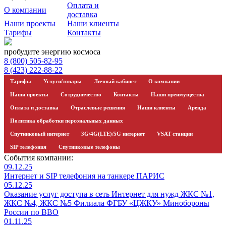
Оплата и
О компании
доставка
Наши проекты
Наши клиенты
Тарифы
Контакты
пробудите энергию
космоса
8 (800) 505-82-95
8 (423) 222-88-22
Тарифы
Услуги/товары
Личный кабинет
О компании
Наши проекты
Сотрудничество
Контакты
Наши преимущества
Оплата и доставка
Отраслевые решения
Наши клиенты
Аренда
Политика обработки персональных данных
Спутниковый интернет
3G/4G(LTE)/5G интернет
VSAT станции
SIP телефония
Спутниковые телефоны
События компании:
09
.
12
.
25
Интернет и SIP телефония на танкере ПАРИС
05
.
12
.
25
Оказание услуг доступа в сеть Интернет для нужд ЖКС №1,
ЖКС №4, ЖКС №5 Филиала ФГБУ «ЦЖКУ» Минобороны
России по ВВО
01
.
11
.
25