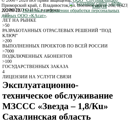
© 2006 - 2026 Все права защищены.
ООО "Спутник-Видео"
Создание сайта - 3dsite-
Приморский край
,
г. Владивосток
,
ул. Военное шоссе 20а
,
8(423
today.ru
КОРОТКО О НАС
в цифрах:
222-88-22
.
Политика в отношении обработки персональных
>15
данных ООО «КАсат»
.
ЛЕТ НА РЫНКЕ
>50
РАЗРАБОТАННЫХ ОТРАСЛЕВЫХ РЕШЕНИЙ “ПОД
КЛЮЧ”
>200
ВЫПОЛНЕННЫХ ПРОЕКТОВ ПО ВСЕЙ РОССИИ
>7000
ПОДКЛЮЧЕННЫХ АБОНЕНТОВ
>100
ГОСУДАРСТВЕННЫХ ЗАКАЗА
4
ЛИЦЕНЗИИ НА УСЛУГИ СВЯЗИ
Эксплуатационно-
техническое обслуживание
МЗССС «Звезда – 1,8/Кu»
Сахалинская область